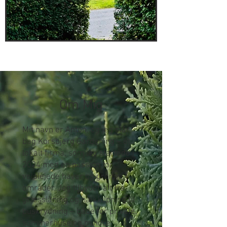
Om Mig
Mit navn er Anton, og jeg står
bag Korsbjerg Gardening – et
lokalt firma, som jeg startede i
2024 med en passion for
velplejede haver og grønne
områder. Jeg tilbyder alt fra
græsslåning og hækklipning til
buskrydning – både for private,
sommerhuse og mindre