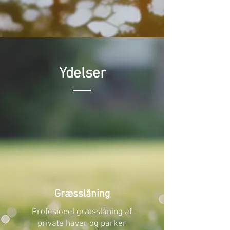
Ydelser
Græsslåning
Profesionel græsslåning af
private haver og parker