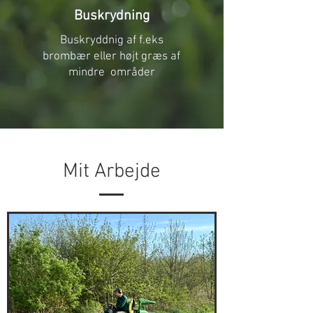
Buskrydning
Buskryddnig af f.eks
brombær eller højt græs af
mindre områder
Mit Arbejde