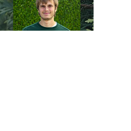
Kontakt
Asgilhøjevej 59
Knebel 8420
Gardening@Korsbjerg.dk
Tlf:
24 34 65 07
CVR:
44983966