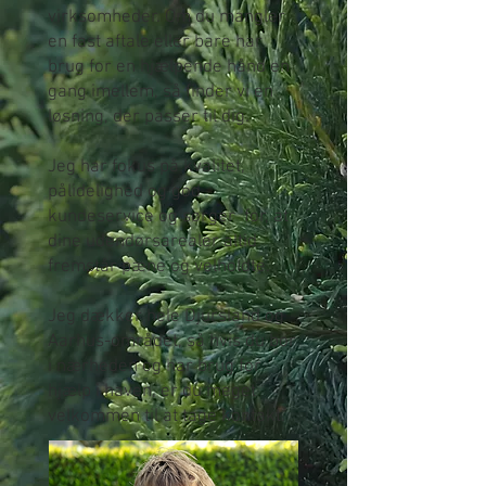
virksomheder. Om du mangler
en fast aftale eller bare har
brug for en hjælpende hånd en
gang imellem, så finder vi en
løsning, der passer til dig.
Jeg har fokus på kvalitet,
pålidelighed og god
kundeservice og sørger for, at
dine udendørsarealer altid
fremstår pæne og velholdte.
Jeg dækker hele Djursland og
Aarhus-området, så hvis du bor
i nærheden og har brug for
hjælp i haven, er du meget
velkommen til at tage kontakt.